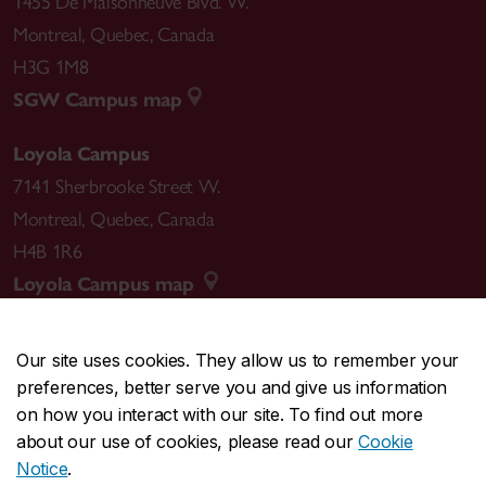
1455 De Maisonneuve Blvd. W.
Montreal
,
Quebec
,
Canada
H3G 1M8
SGW Campus map
Loyola Campus
7141 Sherbrooke Street W.
Montreal
,
Quebec
,
Canada
H4B 1R6
Loyola Campus map
Our site uses cookies. They allow us to remember your
preferences, better serve you and give us information
CENTRAL
514-848-2424
on how you interact with our site. To find out more
EMERGENCY
514-848-3717
about our use of cookies, please read our
Cookie
Notice
.
|
|
|
|
Safety & prevention
Accessibility
Privacy
Terms