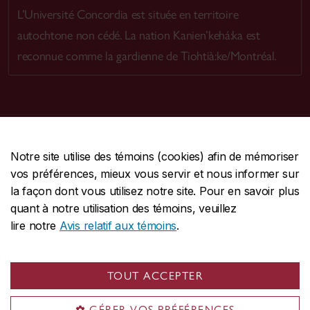
L’Université Concordia est située en territoire
autochtone non cédé. La nation Kanien’kehá:ka est
reconnue comme la gardienne de Tiohtià:ke/Montréal.
CENTRALE
514-848-2424
Notre site utilise des témoins (cookies) afin de mémoriser
URGENCE
514-848-3717
vos préférences, mieux vous servir et nous informer sur
la façon dont vous utilisez notre site. Pour en savoir plus
|
|
Protection et prévention
Accessibilité
quant à notre utilisation des témoins, veuillez
|
|
Confidentialité
Conditions d'utilisation
lire notre
Avis relatif aux témoins
.
|
|
Nous joindre
Gérer les témoins
Commentaires sur le site Web
TOUT ACCEPTER
© Université Concordia. Montréal, QC, Canada
GÉRER VOS PRÉFÉRENCES