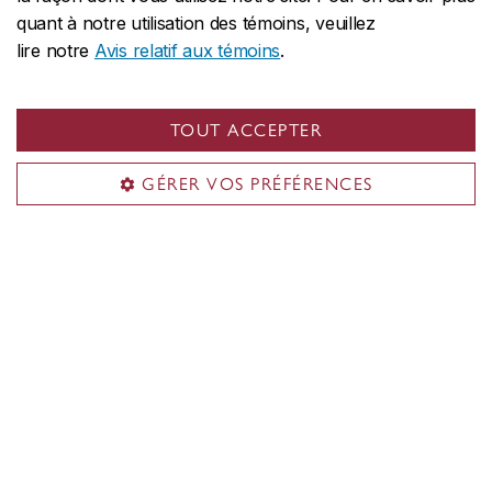
quant à notre utilisation des témoins, veuillez
Obtenir du soutien
lire notre
Avis relatif aux témoins
.
Probité intellectuelle
Intégrité comportementale
TOUT ACCEPTER
Violence sexuelle
GÉRER VOS PRÉFÉRENCES
Services de soutien
Service de sécurité
Centre d’aide aux survivantes et survivants d’agression
sexuelle
Service de santé mentale
Bureau des droits et des obligations
Autres services de soutien
Reconnaissance territoriale
L’Université Concordia est située en territoire