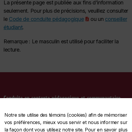
La présente page est publiée aux fins d’information
seulement. Pour plus de précisions, veuillez consulter
le
Code de conduite pédagogique
ou un
conseiller
étudiant
.
Remarque : Le masculin est utilisé pour faciliter la
lecture.
Conduite en contexte pédagogique et communautaire
Obtenir du soutien
Notre site utilise des témoins (cookies) afin de mémoriser
Probité intellectuelle
vos préférences, mieux vous servir et nous informer sur
Intégrité comportementale
la façon dont vous utilisez notre site. Pour en savoir plus