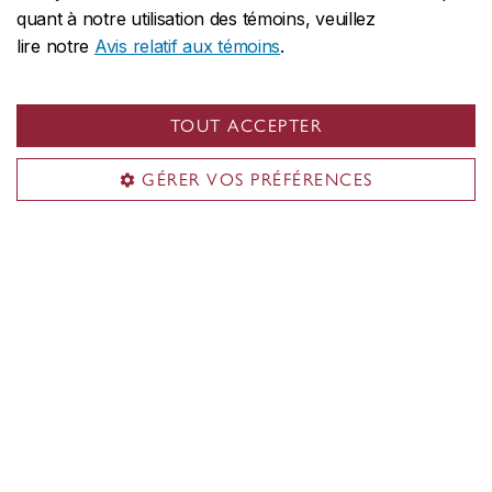
Violence sexuelle
quant à notre utilisation des témoins, veuillez
lire notre
Avis relatif aux témoins
.
Services de soutien
Service de sécurité
Centre d’aide aux survivantes et survivants d’agression
TOUT ACCEPTER
sexuelle
GÉRER VOS PRÉFÉRENCES
Service de santé mentale
Bureau des droits et des obligations
Autres services de soutien
Reconnaissance territoriale
L’Université Concordia est située en territoire
autochtone non cédé. La nation Kanien’kehá:ka est
reconnue comme la gardienne de Tiohtià:ke/Montréal.