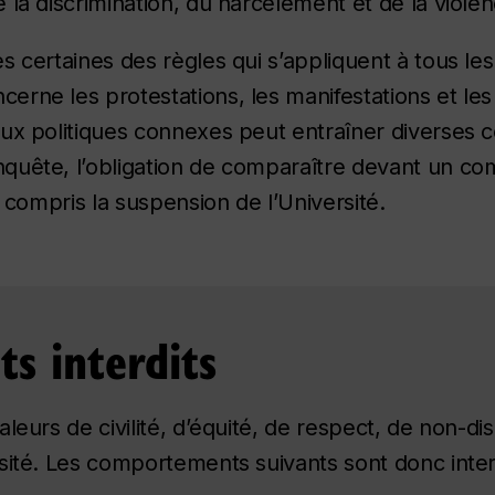
 la discrimination, du harcèlement et de la violen
s certaines des règles qui s’appliquent à tous l
rne les protestations, les manifestations et les
aux politiques connexes peut entraîner diverse
uête, l’obligation de comparaître devant un comi
y compris la suspension de l’Université.
s interdits
leurs de civilité, d’équité, de respect, de non-dis
sité. Les comportements suivants sont donc interd