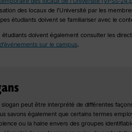
ion temporaire des locaux de l’Université (VPSS-24.
ilisation des locaux de l’Université par les membre
pes étudiants doivent se familiariser avec le cont
 étudiants doivent également consulter les directi
et d’événements sur le campus
.
gans
 slogan peut être interprété de différentes faço
s savons également que certains termes emplo
olence ou la haine envers des groupes identifiabl