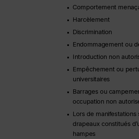
Comportement menaçan
Harcèlement
Discrimination
Endommagement ou dest
Introduction non autoris
Empêchement ou perturb
universitaires
Barrages ou campements 
occupation non autoris
Lors de manifestations s
drapeaux constitués d’
hampes