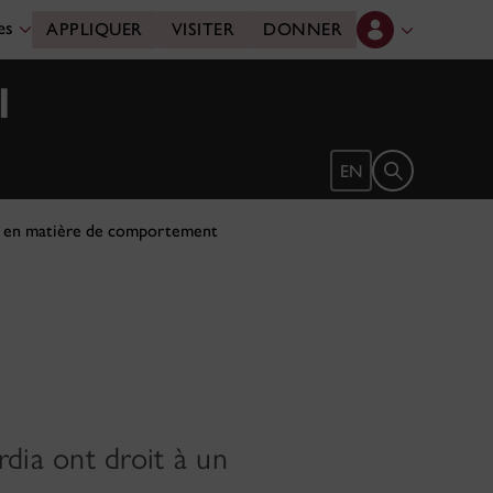
des
APPLIQUER
VISITER
DONNER
l
Ouvrir le form
EN
s en matière de comportement
dia ont droit à un