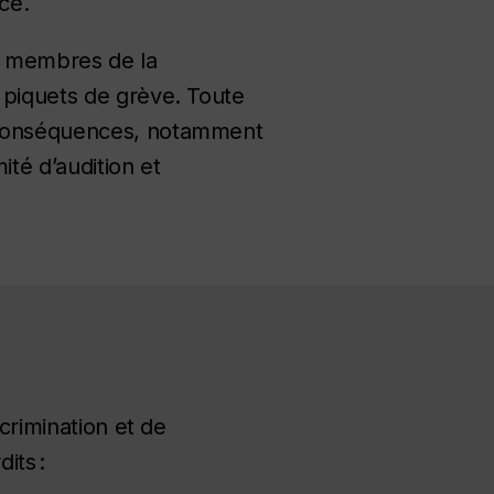
ce.
es membres de la
 piquets de grève. Toute
s conséquences, notamment
té d’audition et
crimination et de
its :