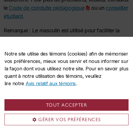
le
Code de conduite pédagogique
ou un
conseiller
étudiant
.
Remarque : Le masculin est utilisé pour faciliter la
lecture.
Notre site utilise des témoins (cookies) afin de mémoriser
vos préférences, mieux vous servir et nous informer sur
la façon dont vous utilisez notre site. Pour en savoir plus
quant à notre utilisation des témoins, veuillez
lire notre
Avis relatif aux témoins
.
Conduite en contexte pédagogique et communautaire
Obtenir du soutien
Probité intellectuelle
TOUT ACCEPTER
Intégrité comportementale
GÉRER VOS PRÉFÉRENCES
Violence sexuelle