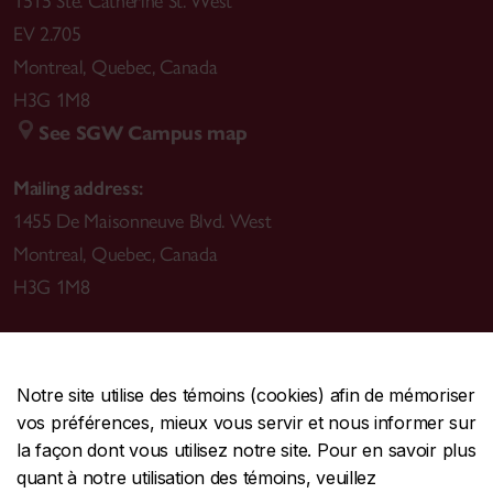
1515 Ste. Catherine St. West
EV 2.705
Montreal
,
Quebec
,
Canada
H3G 1M8
See SGW Campus map
Mailing address:
1455 De Maisonneuve Blvd. West
Montreal
,
Quebec
,
Canada
H3G 1M8
Notre site utilise des témoins (cookies) afin de mémoriser
CENTRALE
514-848-2424
vos préférences, mieux vous servir et nous informer sur
URGENCE
514-848-3717
la façon dont vous utilisez notre site. Pour en savoir plus
quant à notre utilisation des témoins, veuillez
|
|
|
Protection et prévention
Accessibilité
Confidentialité