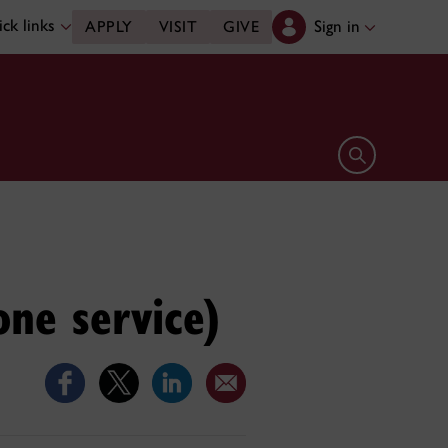
ck links
Sign in
APPLY
VISIT
GIVE
Open search 
ne service)