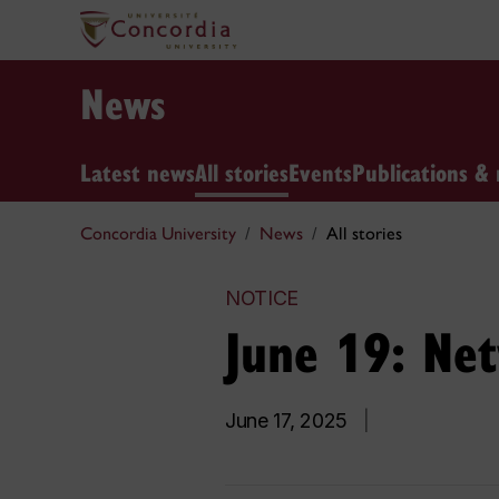
News
Latest news
All stories
Events
Publications & 
Concordia University
News
All stories
NOTICE
June 19: Ne
June 17, 2025
|