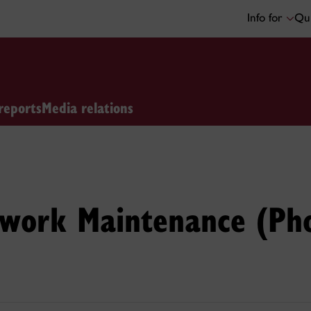
Info for
Qui
reports
Media relations
twork Maintenance (Pho