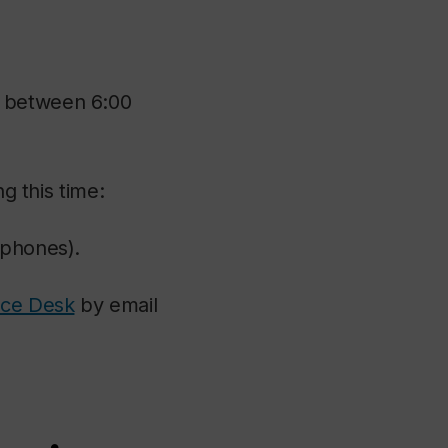
9 between 6:00
ng this time:
tphones).
ice Desk
by email