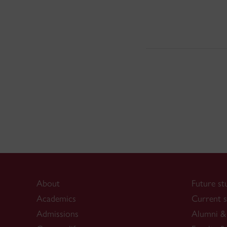
About
Future st
Academics
Current s
Admissions
Alumni & 