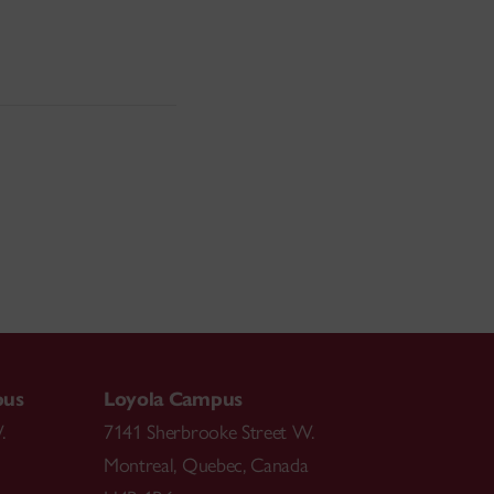
pus
Loyola Campus
.
7141 Sherbrooke Street W.
Montreal
,
Quebec
,
Canada