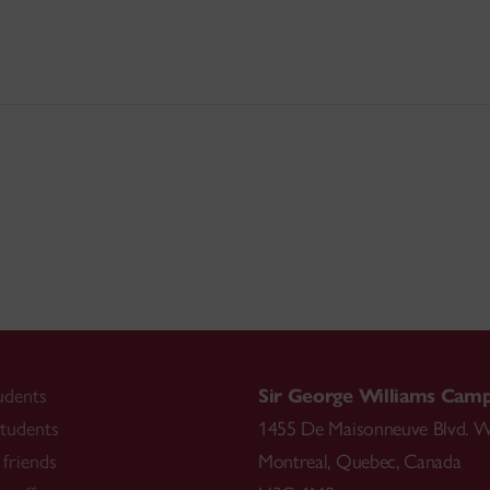
udents
Sir George Williams Cam
tudents
1455 De Maisonneuve Blvd. W
friends
Montreal
,
Quebec
,
Canada