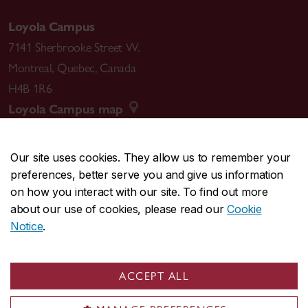
Loyola Campus
7141 Sherbrooke Street W.
Montreal
,
Quebec
,
Canada
H4B 1R6
Loyola Campus map
Our site uses cookies. They allow us to remember your
preferences, better serve you and give us information
CENTRAL
514-848-2424
on how you interact with our site. To find out more
EMERGENCY
514-848-3717
about our use of cookies, please read our
Cookie
Notice
.
|
|
|
|
Safety & prevention
Accessibility
Privacy
Terms
|
|
Contact us
Site feedback
Cookie settings
ACCEPT ALL
© Concordia University. Montreal, QC, Canada