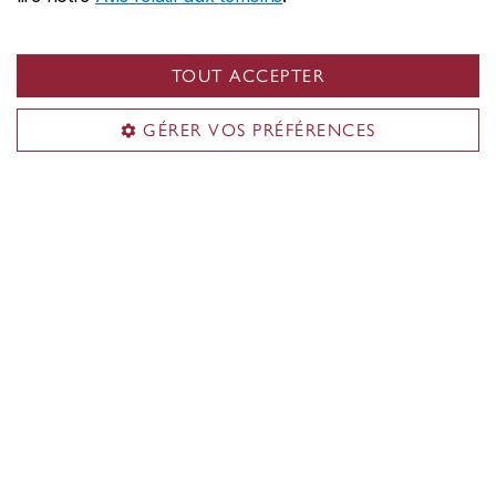
TOUT ACCEPTER
GÉRER VOS PRÉFÉRENCES
L’Institut Simone de Beauvoir de
l’Université Concordia accueille l’auteure
afroféministe franco-congolaise Douce
Dibondo à ESPACE 4 pour discuter de son