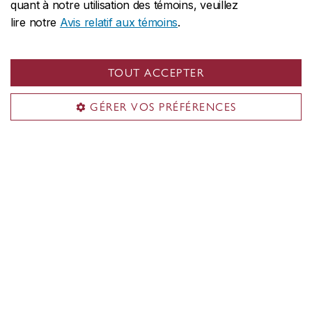
quant à notre utilisation des témoins, veuillez
lire notre
Avis relatif aux témoins
.
TOUT ACCEPTER
GÉRER VOS PRÉFÉRENCES
L’événement Global Learning Day x
Elsewhere mettra en vitrine les occasions
d’apprentissage internationales offertes
aux étudiantes et étudiants de Concordia
6 septembre 2023