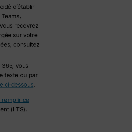
dé d’établir
, Teams,
 vous recevrez
argée sur votre
llées, consultez
t 365, vous
ge texte ou par
e ci-dessous
.
z remplir ce
ent (IITS).