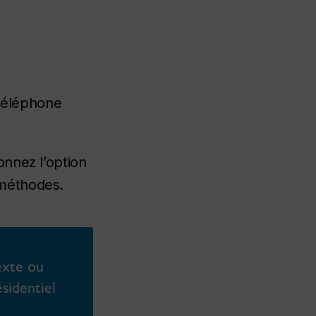
 téléphone
onnez l’option
 méthodes.
exte ou
sidentiel