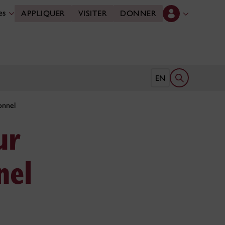
des
APPLIQUER
VISITER
DONNER
Ouvrir le form
EN
onnel
ur
nel