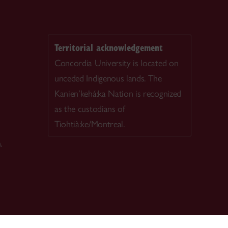
Territorial acknowledgement
Concordia University is located on
unceded Indigenous lands. The
Kanien’kehá:ka Nation is recognized
as the custodians of
Tiohtià:ke/Montreal.
.