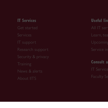
IT Services
Useful li
Get started
All IT ser
Services
Learn, t
IT support
Upcoming
Research support
Service i
Security & privacy
Consult a
Training
IT Servic
News & alerts
Faculty S
About IITS