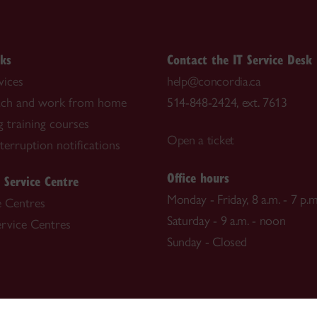
nks
Contact the IT Service Desk
vices
help@concordia.ca
each and work from home
514-848-2424, ext. 7613
 training courses
Open a ticket
nterruption notifications
Office hours
 Service Centre
Monday - Friday, 8 a.m. - 7 p.m
e Centres
Saturday - 9 a.m. - noon
ervice Centres
Sunday - Closed