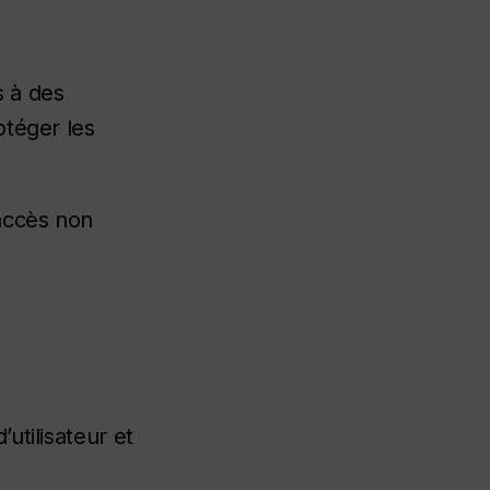
s à des
otéger les
’accès non
utilisateur et