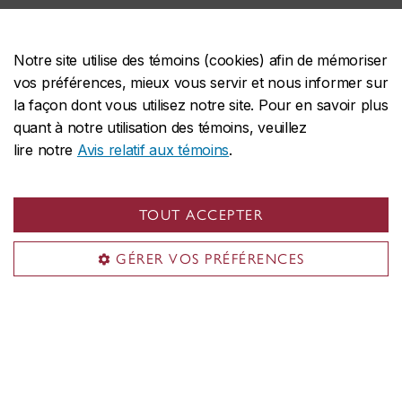
Notre site utilise des témoins (cookies) afin de mémoriser
vos préférences, mieux vous servir et nous informer sur
la façon dont vous utilisez notre site. Pour en savoir plus
École des études supérieures
quant à notre utilisation des témoins, veuillez
Futur·es étudiant·es
lire notre
Avis relatif aux témoins
.
Étudiant·es actuel·les
Financement
TOUT ACCEPTER
Compétences professionnelles
Postdoctorant·es
GÉRER VOS PRÉFÉRENCES
À propos de l'École
Liens utiles
Demande d'admission
Programmes aux cycles supérieurs