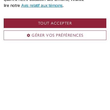
Quels sont les facteurs qui donnent du sens au travail, et
lire notre
Avis relatif aux témoins
.
comment peut-on les cultiver?
TOUT ACCEPTER
GÉRER VOS PRÉFÉRENCES