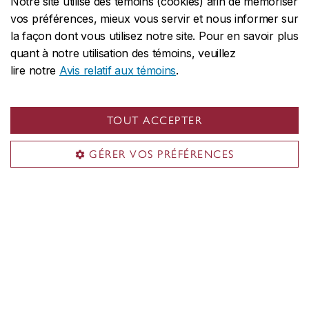
Notre site utilise des témoins (cookies) afin de mémoriser
vos préférences, mieux vous servir et nous informer sur
la façon dont vous utilisez notre site. Pour en savoir plus
École des études supérieures
quant à notre utilisation des témoins, veuillez
Futur·es étudiant·es
lire notre
Avis relatif aux témoins
.
Étudiant·es actuel·les
Financement
TOUT ACCEPTER
Compétences professionnelles
Postdoctorant·es
GÉRER VOS PRÉFÉRENCES
À propos de l'École
Liens utiles
Demande d'admission
Programmes aux cycles supérieurs
Étudiants en recherche
Gestion de votre bourse
Réservez un rendez-vous