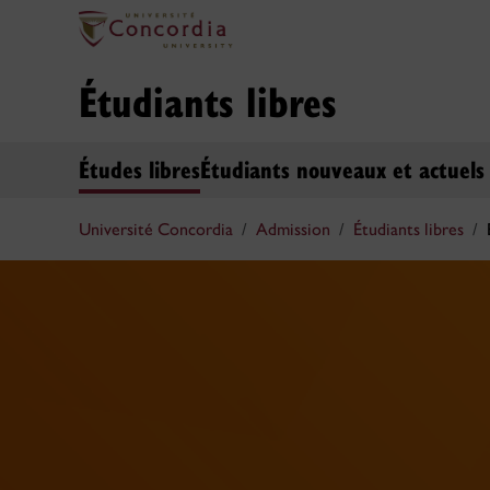
Étudiants libres
Études libres
Étudiants nouveaux et actuel
Université Concordia
Admission
Étudiants libres