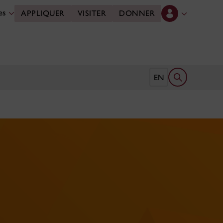
des
APPLIQUER
VISITER
DONNER
Ouvrir le form
EN