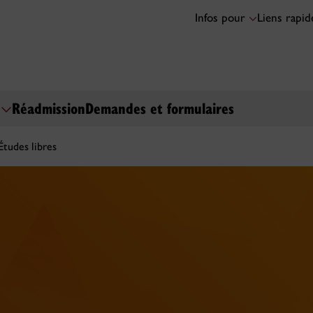
Infos pour
Liens rapi
s
Réadmission
Demandes et formulaires
Études libres