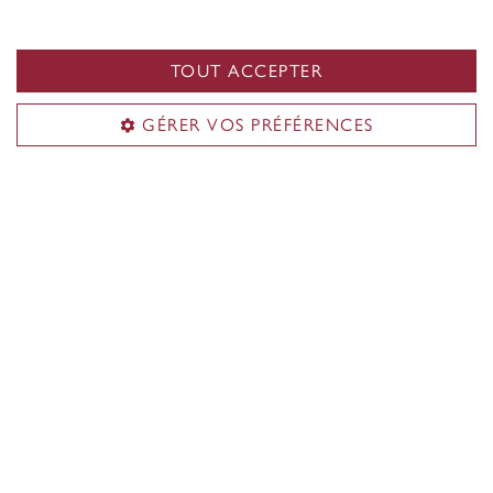
Bureaux A-Z
TOUT ACCEPTER
Facultés et écoles
Faculté des arts et sciences
GÉRER VOS PRÉFÉRENCES
Faculté des beaux-arts
École de génie et d'informatique Gina-Cody
École de gestion John-Molson
École des études supérieures
École de la santé
Toutes les unités pédagogiques
Admission
er
1
cycle
Cycles supérieurs
Droits de scolarité et aide financière