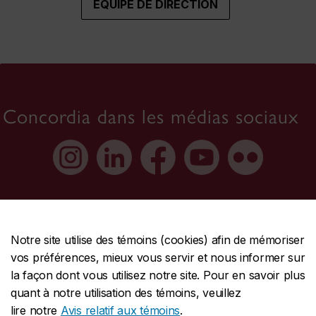
ÉQUIPE DE DIRECTION
Concordia dans les médias sociaux
Notre site utilise des témoins (cookies) afin de mémoriser
vos préférences, mieux vous servir et nous informer sur
À propos de Concordia
la façon dont vous utilisez notre site. Pour en savoir plus
Concordia en chiffres
quant à notre utilisation des témoins, veuillez
lire notre
Avis relatif aux témoins
.
Carrières