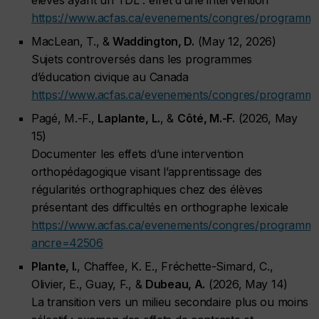
élèves ayant un TDL : effet d’une intervention
https://www.acfas.ca/evenements/congres/programme
MacLean, T., &
Waddington, D.
(May 12, 2026)
Sujets controversés dans les programmes
d’éducation civique au Canada
https://www.acfas.ca/evenements/congres/programm
Pagé, M.-F.,
Laplante, L.
, &
Côté, M.-F.
(2026, May
15)
Documenter les effets d’une intervention
orthopédagogique visant l’apprentissage des
régularités orthographiques chez des élèves
présentant des difficultés en orthographe lexicale
https://www.acfas.ca/evenements/congres/programme
ancre=42506
Plante, I.
, Chaffee, K. E., Fréchette-Simard, C.,
Olivier, E., Guay, F., &
Dubeau, A.
(2026, May 14)
La transition vers un milieu secondaire plus ou moins