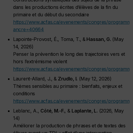
dans les productions écrites d’élèves de la fin du
primaire et du début du secondaire
https://www.acfas.ca/evenements/congres/programme
ancre=40664
Lapointe-Provost, É., Toma, T., &
Hassan, G.
(May
14, 2026)
Penser la prévention le long des trajectoires vers et
hors l’extrémisme violent
https://www.acfas.ca/evenements/congres/programm
Laurent-Allard, J., &
Zrudlo, I.
(May 12, 2026)
Thèmes sensibles au primaire : bienfaits, enjeux et
conditions
https://www.acfas.ca/evenements/congres/programm
Leblanc, A.,
Côté, M.-F.
, &
Laplante, L.
(2026, May
14)
Améliorer la production de phrases et de textes des