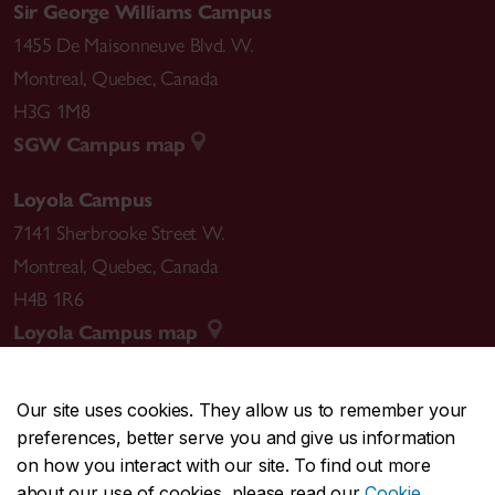
Sir George Williams Campus
1455 De Maisonneuve Blvd. W.
Montreal
,
Quebec
,
Canada
H3G 1M8
SGW Campus map
Loyola Campus
7141 Sherbrooke Street W.
Montreal
,
Quebec
,
Canada
H4B 1R6
Loyola Campus map
Our site uses cookies. They allow us to remember your
preferences, better serve you and give us information
CENTRAL
514-848-2424
on how you interact with our site. To find out more
EMERGENCY
514-848-3717
about our use of cookies, please read our
Cookie