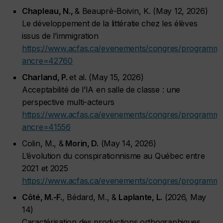
Chapleau, N.,
& Beaupré-Boivin, K. (May 12, 2026)
Le développement de la littératie chez les élèves
issus de l’immigration
https://www.acfas.ca/evenements/congres/programm
ancre=42760
Charland, P.
et al. (May 15, 2026)
Acceptabilité de l’IA en salle de classe : une
perspective multi-acteurs
https://www.acfas.ca/evenements/congres/programm
ancre=41556
Colin, M., &
Morin, D.
(May 14, 2026)
L’évolution du conspirationnisme au Québec entre
2021 et 2025
https://www.acfas.ca/evenements/congres/programm
Côté, M.-F.
, Bédard, M., &
Laplante, L.
(2026, May
14)
Caractérisation des productions orthographiques