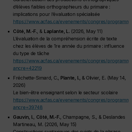
d’élèves faibles orthographieurs du primaire :
implications pour l’évaluation spécialisée
https://www.acfas.ca/evenements/congres/programme
Côté, M.-F.
, &
Laplante, L.
(2026, May 11)
L’évaluation de la compréhension écrite de texte
chez les élèves de 1re année du primaire : influence
du type de tâche
https://www.acfas.ca/evenements/congres/programm
ancre=42219
Fréchette-Simard, C.,
Plante, I.,
& Olivier, E
.
(May 14,
2026)
Le bien-être enseignant selon le secteur scolaire
https://www.acfas.ca/evenements/congres/programme
ancre=39748
Gauvin, I.
,
Côté, M.-F.
, Champagne, S., & Deslandes
Martineau, M. (2026, May 15)
Constructions syntaxiques des sujets de la phrase