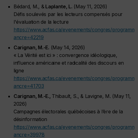
Bédard, M., &
Laplante, L.
(May 11, 2026)
Défis soulevés par les lecteurs compensés pour
l'évaluation de la lecture
https://www.acfas.ca/evenements/congres/programm
ancre=42219
Carignan, M.-E.
(May 14, 2026)
« La Vérité est ici » : convergence idéologique,
influence américaine et radicalité des discours en
ligne
https://www.acfas.ca/evenements/congres/programm
ancre=41703
Carignan, M.-E.,
Thibault, S., & Lavigne, M. (May 11,
2026)
Campagnes électorales québécoises à l’ère de la
désinformation
https://www.acfas.ca/evenements/congres/programm
ancre=39978