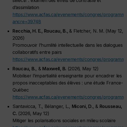
sélectif : examen des effets de contraste et
d’assimilation
https://www.acfas.ca/evenements/congres/programme
ancre=39748
Recchia, H. E., Roucau, B.,
& Fletcher, N. M. (May 12,
2026)
Promouvoir l’humilité intellectuelle dans les dialogues
collaboratifs entre pairs
https://www.acfas.ca/evenements/congres/programm
Roucau, B.
, &
Maxwell, B.
(2026, May 12)
Mobiliser l’impartialité enseignante pour encadrer les
propos inacceptables des élèves : une étude France-
Québec
https://www.acfas.ca/evenements/congres/programm
Santavicca, T., Bélanger, L.,
Miconi, D
., &
Rousseau,
C.
(2026, May 12)
Mitiger les polarisations sociales en milieu scolaire