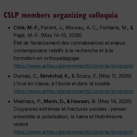
CSLP members organizing colloquia
Côté, M.-F.,
Parent, J., Moreau, A. C., Fontaine, M., &
Pagé, M.-F. (May 14–15, 2026)
État de l’avancement des connaissances et enjeux
contemporains relatifs à la recherche et à la
formation en orthopédagogie
https://www.acfas.ca/evenements/congres/programme
Dumais, C.,
Sénéchal, K.,
& Soucy, E
.
(May 11, 2026)
L'oral en classe, à l'école et dans la société
https://www.acfas.ca/evenements/congres/programm
Madriaza, P.,
Morin, D., & Hassan, G.
(May 14, 2026)
Croyances extrêmes et fractures sociales : penser
ensemble la polarisation, la haine et l’extrémisme
violent
https://www.acfas.ca/evenements/congres/programm