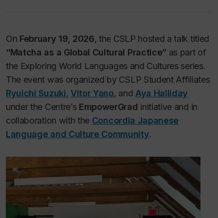
On
February 19, 2026
, the CSLP hosted a talk titled
“Matcha as a Global Cultural Practice”
as part of
the
Exploring World Languages and Cultures
series.
The event was organized by CSLP Student Affiliates
Ryuichi Suzuki
,
Vitor Yano
, and
Aya Halliday
under the Centre’s
EmpowerGrad
initiative and in
collaboration with the
Concordia Japanese
Language and Culture Community
.