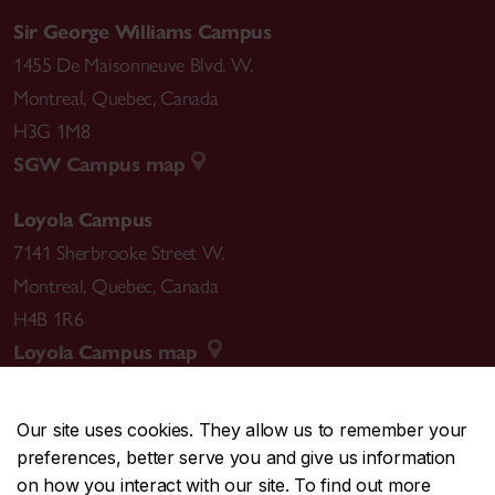
Sir George Williams Campus
1455 De Maisonneuve Blvd. W.
Montreal
,
Quebec
,
Canada
H3G 1M8
SGW Campus map
Loyola Campus
7141 Sherbrooke Street W.
Montreal
,
Quebec
,
Canada
H4B 1R6
Loyola Campus map
Our site uses cookies. They allow us to remember your
preferences, better serve you and give us information
CENTRAL
514-848-2424
on how you interact with our site. To find out more