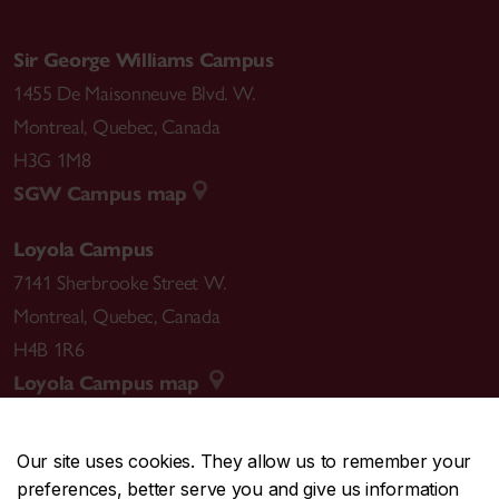
Sir George Williams Campus
1455 De Maisonneuve Blvd. W.
Montreal
,
Quebec
,
Canada
H3G 1M8
SGW Campus map
Loyola Campus
7141 Sherbrooke Street W.
Montreal
,
Quebec
,
Canada
H4B 1R6
Loyola Campus map
Our site uses cookies. They allow us to remember your
preferences, better serve you and give us information
CENTRAL
514-848-2424