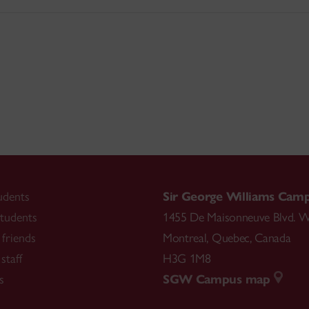
udents
Sir George Williams Cam
tudents
1455 De Maisonneuve Blvd. W
friends
Montreal
,
Quebec
,
Canada
staff
H3G 1M8
s
SGW Campus map