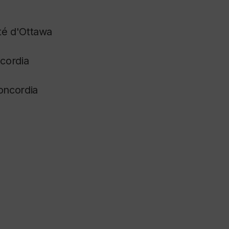
té d'Ottawa
cordia
oncordia