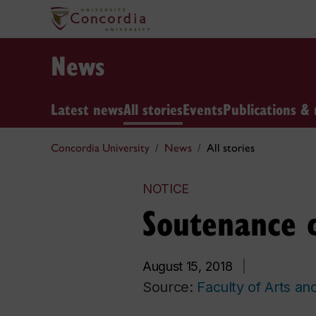
News
Latest news
All stories
Events
Publications & 
Concordia University
News
All stories
NOTICE
Soutenance d
August 15, 2018
|
Source:
Faculty of Arts an