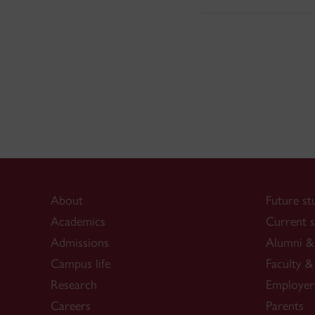
About
Future st
Academics
Current s
Admissions
Alumni & 
Campus life
Faculty & 
Research
Employer
Careers
Parents