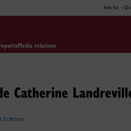
Info for
Qui
reports
Media relations
e Catherine Landrevill
d Science