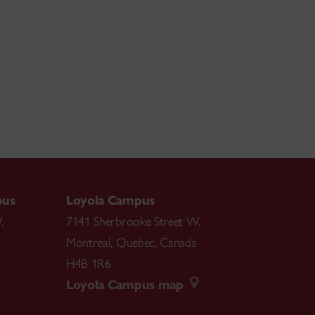
pus
Loyola Campus
.
7141 Sherbrooke Street W.
Montreal
,
Quebec
,
Canada
H4B 1R6
Loyola Campus map