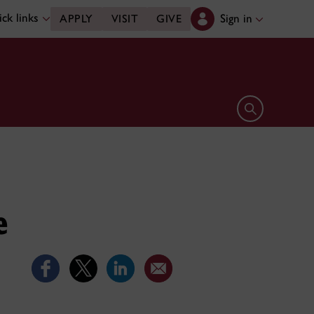
ck links
Sign in
APPLY
VISIT
GIVE
Open search 
e