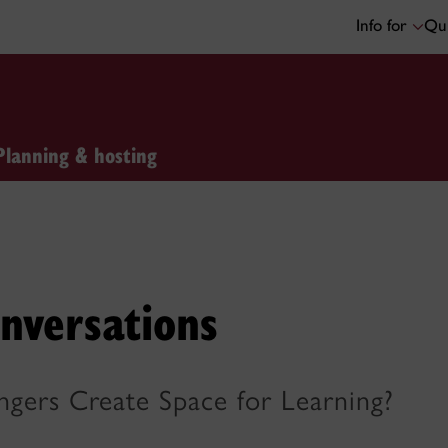
Info for
Qui
Planning & hosting
onversations
gers Create Space for Learning?