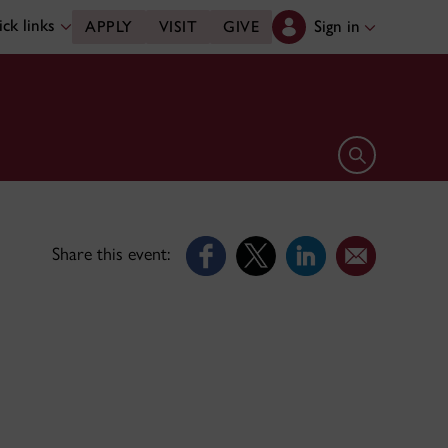
ck links
Sign in
APPLY
VISIT
GIVE
Open search 
Share this event: