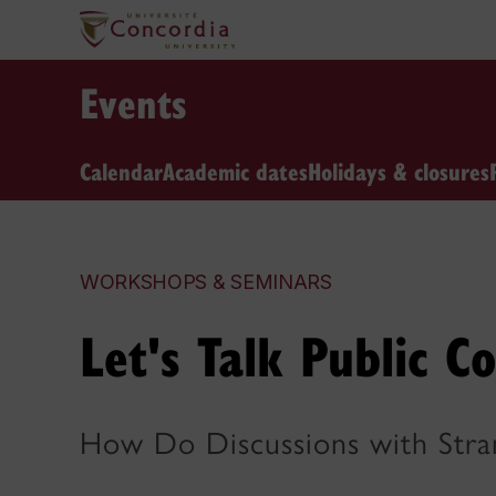
Events
Calendar
Academic dates
Holidays & closures
WORKSHOPS & SEMINARS
Let's Talk Public C
How Do Discussions with Stran