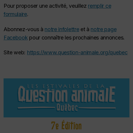
Pour proposer une activité, veuillez
remplir ce
formulaire
.
Abonnez-vous à
notre infolettre
et à
notre page
Facebook
pour connaître les prochaines annonces.
Site web:
https://www.question-animale.org/quebec