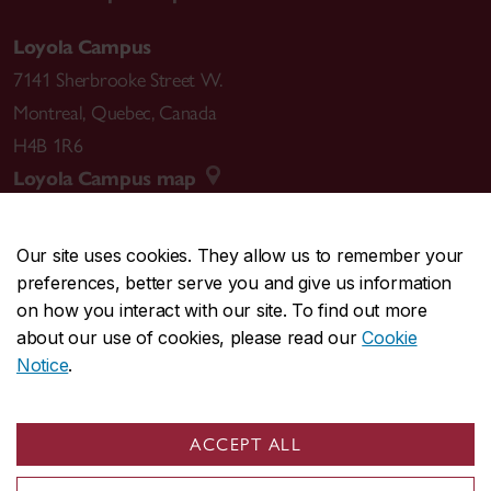
Loyola Campus
7141 Sherbrooke Street W.
Montreal
,
Quebec
,
Canada
H4B 1R6
Loyola Campus map
Our site uses cookies. They allow us to remember your
preferences, better serve you and give us information
CENTRAL
514-848-2424
on how you interact with our site. To find out more
EMERGENCY
514-848-3717
about our use of cookies, please read our
Cookie
Notice
.
|
|
|
|
Safety & prevention
Accessibility
Privacy
Terms
|
|
Contact us
Site feedback
Cookie settings
ACCEPT ALL
© Concordia University. Montreal, QC, Canada