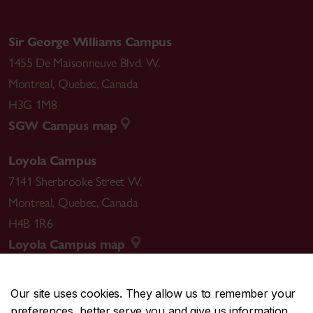
Sir George Williams Campus
1455 De Maisonneuve Blvd. W.
Montreal
,
Quebec
,
Canada
H3G 1M8
SGW Campus map
Loyola Campus
7141 Sherbrooke Street W.
Montreal
,
Quebec
,
Canada
H4B 1R6
Loyola Campus map
Our site uses cookies. They allow us to remember your
preferences, better serve you and give us information