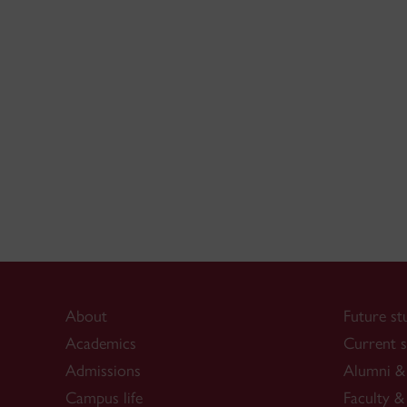
About
Future st
Academics
Current s
Admissions
Alumni & 
Campus life
Faculty & 