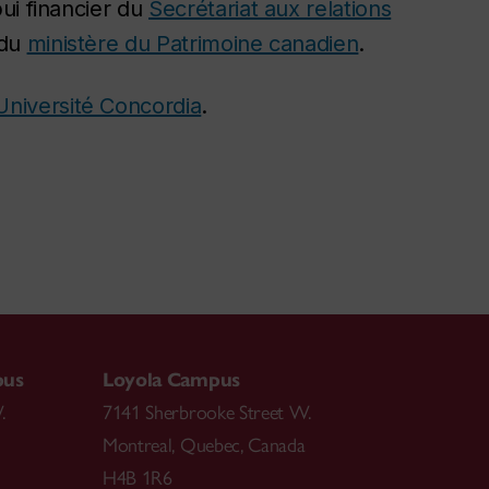
ui financier du
Secrétariat aux relations
 du
ministère du Patrimoine canadien
.
Université Concordia
.
pus
Loyola Campus
.
7141 Sherbrooke Street W.
Montreal
,
Quebec
,
Canada
H4B 1R6