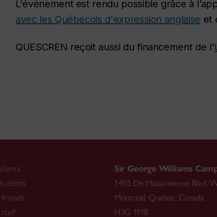
L'événement est rendu possible grâce à l’app
avec les Québécois d'expression anglaise
et
QUESCREN reçoit aussi du financement de l'
udents
Sir George Williams Cam
tudents
1455 De Maisonneuve Blvd. W
friends
Montreal
,
Quebec
,
Canada
staff
H3G 1M8