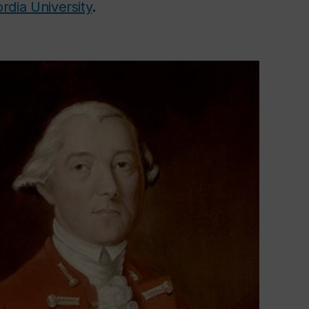
rdia University
.