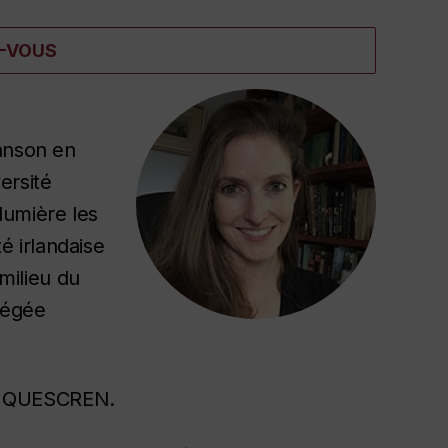
Z-VOUS
ohnson en
ersité
lumière les
 irlandaise
milieu du
régée
 QUESCREN.