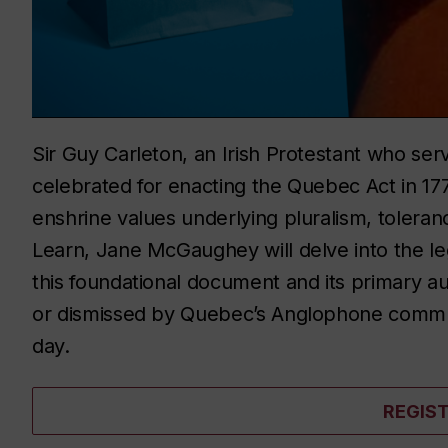
Sir Guy Carleton, an Irish Protestant who s
celebrated for enacting the Quebec Act in 1774
enshrine values underlying pluralism, toleranc
Learn, Jane McGaughey will delve into the l
this foundational document and its primary
or dismissed by Quebec’s Anglophone commun
day.
REGIS