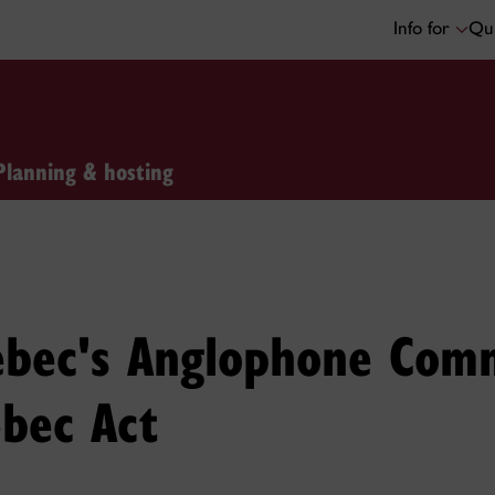
Info for
Qui
Planning & hosting
ebec's Anglophone Comm
ebec Act