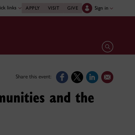
ck links
Sign in
APPLY
VISIT
GIVE
Open search 
Share this event:
unities and the