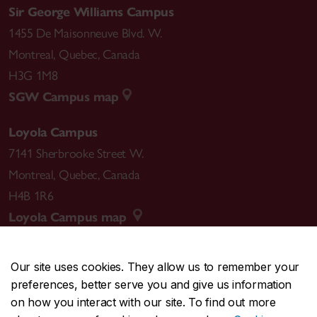
Sir George Williams Campus
1455 De Maisonneuve Blvd. W.
Montreal
,
Quebec
,
Canada
H3G 1M8
SGW Campus map
Loyola Campus
7141 Sherbrooke Street W.
Montreal
,
Quebec
,
Canada
H4B 1R6
Loyola Campus map
Our site uses cookies. They allow us to remember your
preferences, better serve you and give us information
CENTRAL
514-848-2424
on how you interact with our site. To find out more