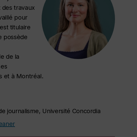
t des travaux
vaillé pour
st titulaire
le possède
e de la
mes
s et à Montréal.
e journalisme, Université Concordia
eaner