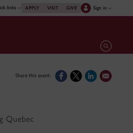
ck links
Sign in
APPLY
VISIT
GIVE
Open search 
Share this event:
ng Quebec