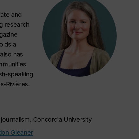
iate and
ng research
gazine
olds a
 also has
mmunities
ish-speaking
s-Rivières.
 journalism, Concordia University
don Gleaner