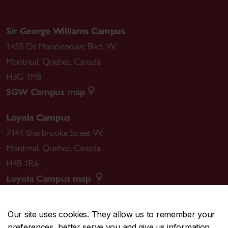
Sir George Williams Campus
1455 De Maisonneuve Blvd. W.
Montreal
,
Quebec
,
Canada
H3G 1M8
SGW Campus map
Loyola Campus
7141 Sherbrooke Street W.
Montreal
,
Quebec
,
Canada
H4B 1R6
Loyola Campus map
Our site uses cookies. They allow us to remember your
preferences, better serve you and give us information