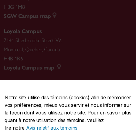
H3G 1M8
SGW Campus map
Loyola Campus
7141 Sherbrooke Street W.
Montreal
,
Quebec
,
Canada
H4B 1R6
Loyola Campus map
Notre site utilise des témoins (cookies) afin de mémoriser
CENTRALE
514-848-2424
vos préférences, mieux vous servir et nous informer sur
URGENCE
514-848-3717
la façon dont vous utilisez notre site. Pour en savoir plus
quant à notre utilisation des témoins, veuillez
|
|
|
Protection et prévention
Accessibilité
Confidentialité
lire notre
Avis relatif aux témoins
.
|
|
|
Conditions d'utilisation
Nous joindre
Gérer les témoins