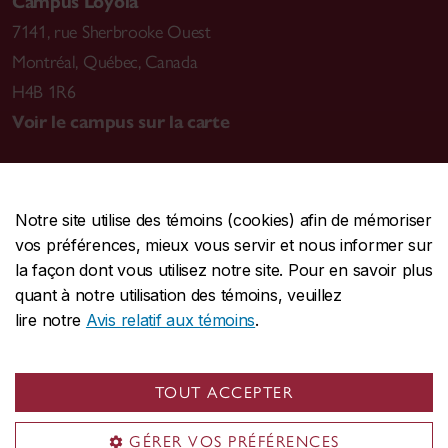
Campus Loyola
7141, rue Sherbrooke Ouest
Montréal
,
Québec, Canada
H4B 1R6
Voir le campus sur la carte
Notre site utilise des témoins (cookies) afin de mémoriser
CENTRALE
514-848-2424
vos préférences, mieux vous servir et nous informer sur
URGENCE
514-848-3717
la façon dont vous utilisez notre site. Pour en savoir plus
quant à notre utilisation des témoins, veuillez
|
|
|
Protection et prévention
Accessibilité
Confidentialité
lire notre
Avis relatif aux témoins
.
|
|
|
Conditions d'utilisation
Nous joindre
Gérer les témoins
Commentaires sur le site Web
TOUT ACCEPTER
© Université Concordia. Montréal, QC, Canada
GÉRER VOS PRÉFÉRENCES