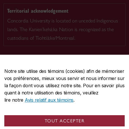
Territorial acknowledgement
Concordia University is located on unceded Indigenous
lands. The Kanien’kehá:ka Nation is recognized as the
custodians of Tiohtià:ke/Montreal.
Notre site utilise des témoins (cookies) afin de mémoriser
CENTRALE
514-848-2424
vos préférences, mieux vous servir et nous informer sur
URGENCE
514-848-3717
la façon dont vous utilisez notre site. Pour en savoir plus
quant à notre utilisation des témoins, veuillez
|
|
|
Protection et prévention
Accessibilité
Confidentialité
lire notre
Avis relatif aux témoins
.
|
|
|
Conditions d'utilisation
Nous joindre
Gérer les témoins
Commentaires sur le site Web
TOUT ACCEPTER
© Université Concordia. Montréal, QC, Canada