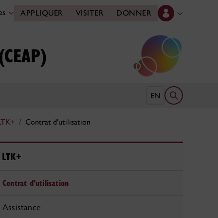
des
APPLIQUER
VISITER
DONNER
 (CEAP)
Ouvrir le form
EN
LTK+
Contrat d'utilisation
LTK+
Contrat d'utilisation
Assistance