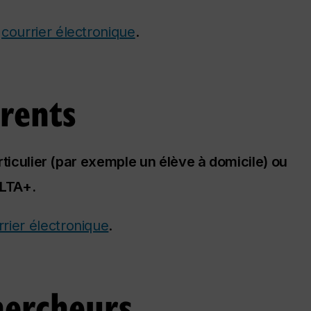
r
courrier électronique
.
arents
rticulier (par exemple un élève à domicile) ou
 LTA+.
rrier électronique
.
hercheurs