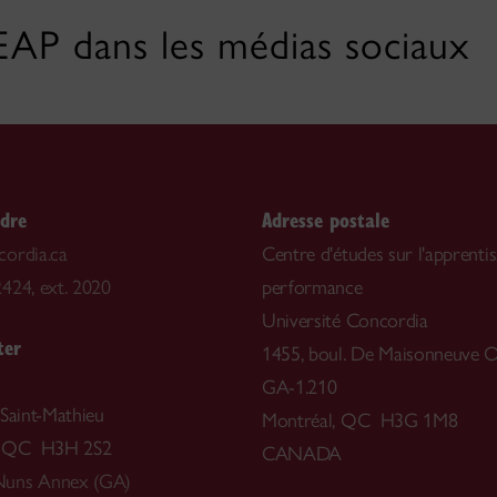
EAP dans les médias sociaux
ndre
Adresse postale
ordia.ca
Centre d'études sur l'apprentis
424, ext. 2020
performance
Université Concordia
ter
1455, boul. De Maisonneuve O
GA-1.210
 Saint-Mathieu
Montréal, QC H3G 1M8
, QC H3H 2S2
CANADA
uns Annex (GA)