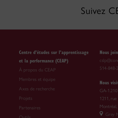
Suivez C
Centre d'études sur l'apprentissage
Nous joi
et la performance (CEAP)
cslp@conc
514-848-2
À propos du CEAP
Membres et équipe
Nous visi
Axes de recherche
GA-1.210
Projets
1211, rue
Montréal
Partenaires
Grey N
Outils