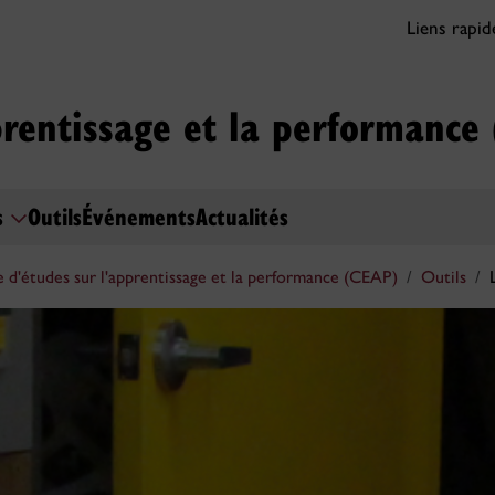
Liens rapi
prentissage et la performance
s
Outils
Événements
Actualités
 d'études sur l'apprentissage et la performance (CEAP)
Outils