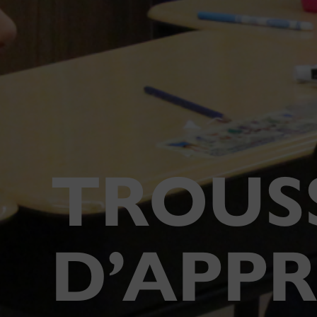
TROUS
D’APP