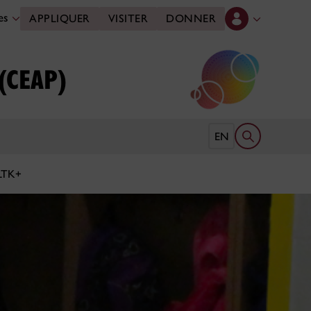
des
APPLIQUER
VISITER
DONNER
 (CEAP)
Ouvrir le form
EN
LTK+