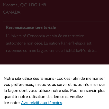
Montréal, QC H3G 1M8
CANADA
Reconnaissance territoriale
L’Université Concordia est située en territoire
autochtone non cédé. La nation Kanien’kehá:ka est
reconnue comme la gardienne de Tiohtià:ke/Montréal.
Notre site utilise des témoins (cookies) afin de mémoriser
CENTRALE
514-848-2424
vos préférences, mieux vous servir et nous informer sur
URGENCE
514-848-3717
la façon dont vous utilisez notre site. Pour en savoir plus
quant à notre utilisation des témoins, veuillez
|
|
|
Protection et prévention
Accessibilité
Confidentialité
lire notre
Avis relatif aux témoins
.
|
|
|
Conditions d'utilisation
Nous joindre
Gérer les témoins