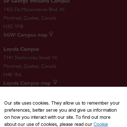
Sir George Williams Campus
1455 De Maisonneuve Blvd. W.
Montreal
,
Quebec
,
Canada
H3G 1M8
SGW Campus map
Loyola Campus
7141 Sherbrooke Street W.
Montreal
,
Quebec
,
Canada
H4B 1R6
Loyola Campus map
Our site uses cookies. They allow us to remember your
preferences, better serve you and give us information
CENTRAL
514-848-2424
on how you interact with our site. To find out more
EMERGENCY
514-848-3717
about our use of cookies, please read our
Cookie