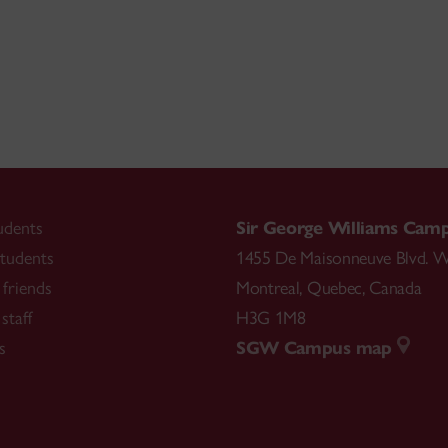
udents
Sir George Williams Cam
tudents
1455 De Maisonneuve Blvd. W
friends
Montreal
,
Quebec
,
Canada
staff
H3G 1M8
s
SGW Campus map