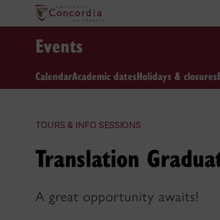
Events
Calendar
Academic dates
Holidays & closures
TOURS & INFO SESSIONS
Translation Gradua
A great opportunity awaits!