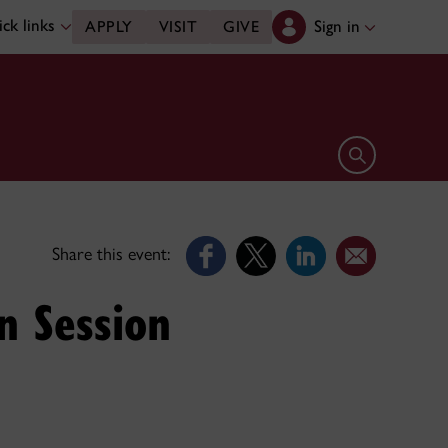
ck links
Sign in
APPLY
VISIT
GIVE
Open search 
Share this event:
n Session