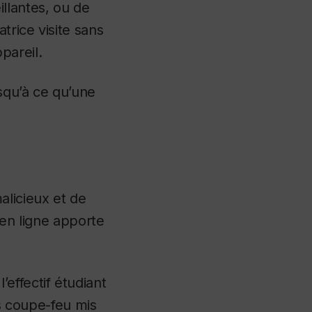
llantes, ou de
trice visite sans
ppareil.
usqu’à ce qu’une
licieux et de
s en ligne apporte
effectif étudiant
es coupe-feu mis