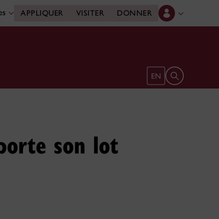
des
APPLIQUER
VISITER
DONNER
Ouvrir le form
EN
porte son lot