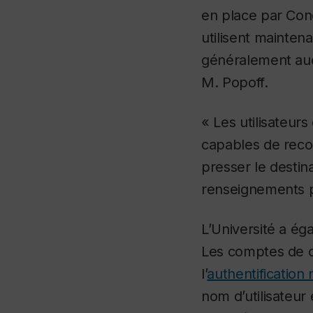
en place par Conc
utilisent mainten
généralement auc
M. Popoff.
« Les utilisateur
capables de reco
presser le destinat
renseignements p
L’Université a ég
Les comptes de c
l’
authentification 
nom d’utilisateur