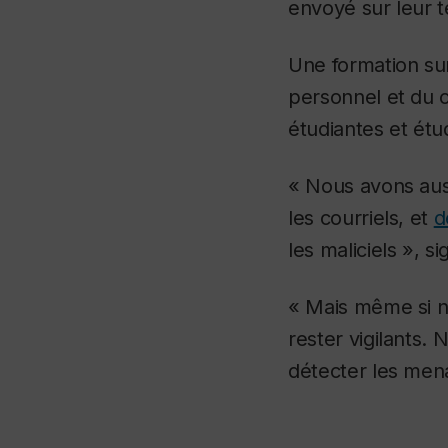
envoyé sur leur t
Une formation su
personnel et du 
étudiantes et étud
« Nous avons auss
les courriels, et
d
les maliciels », s
« Mais même si no
rester vigilants. 
détecter les menac