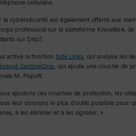
éléphone cellulaire.
r la cybersécurité est également offerte aux me
corps professoral sur la plateforme KnowBe4, d
iants sur Drip7.
i activé la fonction
Safe Links
, qui analyse les l
éployé SentinelOne
, qui ajoute une couche de pr
ignale M. Popoff.
us ajoutons ces couches de protection, les utili
Nous leur donnons le plus d’outils possible pour qu
es, à les éliminer et à les signaler. »