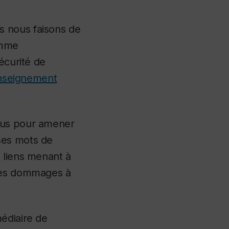
s nous faisons de
omme
écurité de
’enseignement
nçus pour amener
ses mots de
 liens menant à
 des dommages à
édiaire de