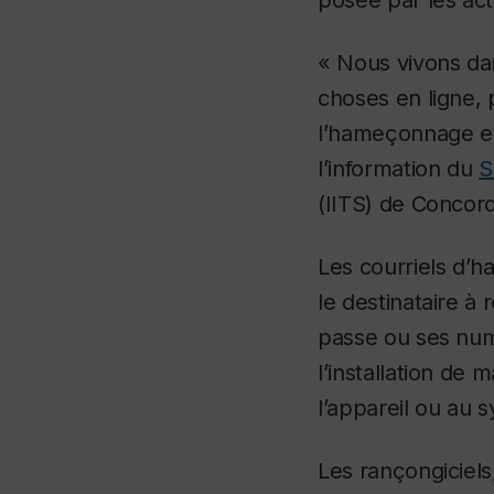
posée par les act
« Nous vivons da
choses en ligne
l’hameçonnage et 
l’information du
S
(IITS) de Concord
Les courriels d’
le destinataire 
passe ou ses numé
l’installation d
l’appareil ou au 
Les rançongiciels