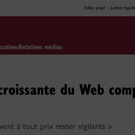
Infos pour
Liens rapi
ications
Relations médias
n croissante du Web com
vent à tout prix rester vigilants »