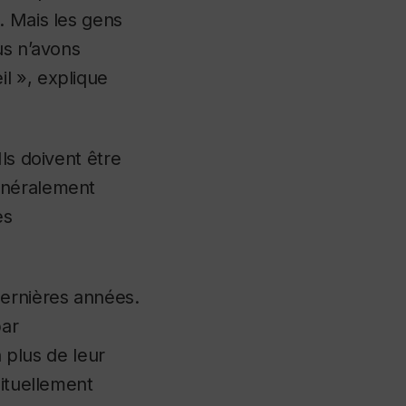
. Mais les gens
us n’avons
l », explique
ls doivent être
énéralement
es
dernières années.
par
n plus de leur
bituellement