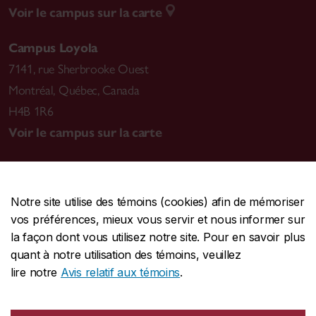
Voir le campus sur la carte
Campus Loyola
7141, rue Sherbrooke Ouest
Montréal
,
Québec, Canada
H4B 1R6
Voir le campus sur la carte
Notre site utilise des témoins (cookies) afin de mémoriser
CENTRALE
514-848-2424
vos préférences, mieux vous servir et nous informer sur
URGENCE
514-848-3717
la façon dont vous utilisez notre site. Pour en savoir plus
quant à notre utilisation des témoins, veuillez
|
|
|
Protection et prévention
Accessibilité
Confidentialité
lire notre
Avis relatif aux témoins
.
|
|
|
Conditions d'utilisation
Nous joindre
Gérer les témoins
Commentaires sur le site Web