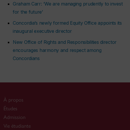
Graham Carr: ‘We are managing prudently to invest
for the future’
Concordia’s newly formed Equity Office appoints its
inaugural executive director
New Office of Rights and Responsibilities director
encourages harmony and respect among
Concordians
À propos
Études
Admission
Vie étudiante