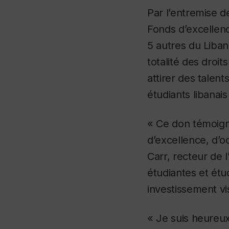
Par l’entremise d
Fonds d’excellen
5 autres du Liban
totalité des droit
attirer des talen
étudiants libanai
« Ce don témoign
d’excellence, d’o
Carr, recteur de 
étudiantes et ét
investissement vi
« Je suis heureux