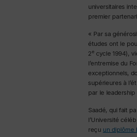
universitaires in
premier partenari
« Par sa généros
études ont le pou
e
2
cycle 1994), vi
l’entremise du F
exceptionnels, do
supérieures à l’
par le leadership
Saadé, qui fait p
l’Université célé
reçu
un diplôme 