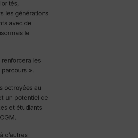
orités,
s les générations
nts avec de
désormais le
t renforcera les
 parcours ».
s octroyées au
t un potentiel de
es et étudiants
A CGM.
à d’autres