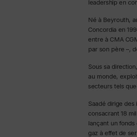
leadership en co
Né à Beyrouth, au
Concordia en 1994
entre à CMA CGM 
par son père –, d
Sous sa directio
au monde, exploi
secteurs tels que 
Saadé dirige des
consacrant 18 mill
lançant un fonds 
gaz à effet de se