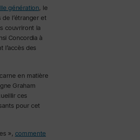
le génération
, le
de l’étranger et
s couvriront la
insi Concordia à
t l’accès des
carne en matière
uligne Graham
eillir ces
sants pour cet
des »,
commente