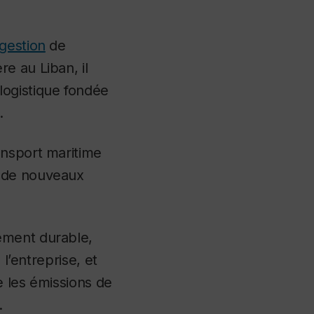
gestion
de
e au Liban, il
logistique fondée
.
ansport maritime
s de nouveaux
ement durable,
l’entreprise, et
e les émissions de
.