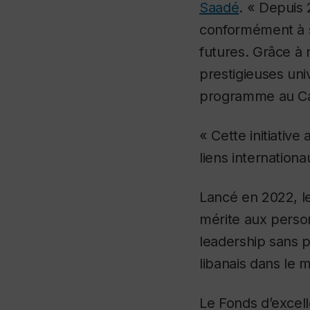
Saadé
. « Depuis 
conformément à s
futures. Grâce à 
prestigieuses univ
programme au Can
« Cette initiative
liens internation
Lancé en 2022, l
mérite aux person
leadership sans p
libanais dans le
Le Fonds d’excel