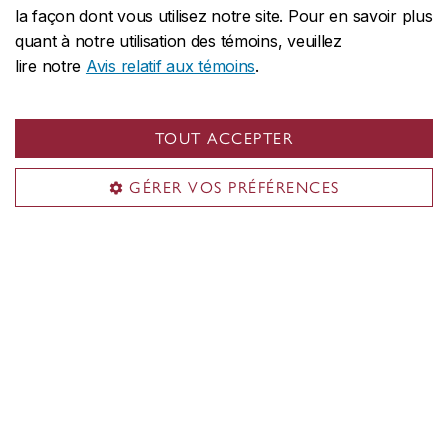
la façon dont vous utilisez notre site. Pour en savoir plus
pédagogie, Faculté des beaux-arts
quant à notre utilisation des témoins, veuillez
lire notre
Avis relatif aux témoins
.
Stephanie de Celles
, directrice générale
de la Gestion des effectifs étudiants et
TOUT ACCEPTER
registraire
GÉRER VOS PRÉFÉRENCES
Julie Foisy
, directrice du Centre de
réussite universitaire, Services aux
étudiants
Sophie Fontaine
, directrice de l’admission,
Gestion des effectifs étudiants
Paul Fournier
, directeur du Bureau de la
transformation numérique, Vice-rectorat