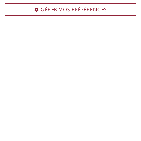
GÉRER VOS PRÉFÉRENCES
École des études supérieures
Futur·es étudiant·es
Étudiant·es actuel·les
Financement
Compétences professionnelles
Postdoctorant·es
À propos de l'École
Liens utiles
Demande d'admission
Programmes aux cycles supérieurs
Étudiants en recherche
Gestion de votre bourse