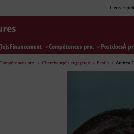
Liens rapi
ures
le)s
Financement
Compétences pro.
Postdocs
À p
Compétences pro.
Chercheur(e)s engagé(e)s
Profils
Andréa C