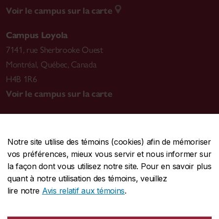
Voir le campus sur la carte
Campus Loyola
7141, rue Sherbrooke Ouest
Montréal
,
Québec, Canada
H4B 1R6
Voir le campus sur la carte
Notre site utilise des témoins (cookies) afin de mémoriser
CENTRALE
514-848-2424
vos préférences, mieux vous servir et nous informer sur
URGENCE
514-848-3717
la façon dont vous utilisez notre site. Pour en savoir plus
quant à notre utilisation des témoins, veuillez
|
|
|
Protection et prévention
Accessibilité
Confidentialité
lire notre
Avis relatif aux témoins
.
|
|
|
Conditions d'utilisation
Nous joindre
Gérer les témoins
Commentaires sur le site Web