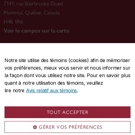
7141, rue Sherbrooke Ouest
Montréal
,
Québec, Canada
H4B 1R6
Voir le campus sur la carte
Notre site utilise des témoins (cookies) afin de mémoriser
CENTRALE
514-848-2424
vos préférences, mieux vous servir et nous informer sur
URGENCE
514-848-3717
la façon dont vous utilisez notre site. Pour en savoir plus
quant à notre utilisation des témoins, veuillez
|
|
|
Protection et prévention
Accessibilité
Confidentialité
lire notre
Avis relatif aux témoins
.
|
|
|
Conditions d'utilisation
Nous joindre
Gérer les témoins
Commentaires sur le site Web
TOUT ACCEPTER
© Université Concordia. Montréal, QC, Canada
GÉRER VOS PRÉFÉRENCES