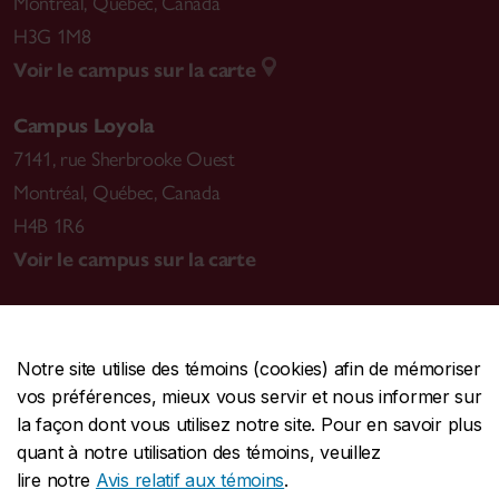
Montréal
,
Québec, Canada
H3G 1M8
Voir le campus sur la carte
Campus Loyola
7141, rue Sherbrooke Ouest
Montréal
,
Québec, Canada
H4B 1R6
Voir le campus sur la carte
Notre site utilise des témoins (cookies) afin de mémoriser
CENTRALE
514-848-2424
vos préférences, mieux vous servir et nous informer sur
URGENCE
514-848-3717
la façon dont vous utilisez notre site. Pour en savoir plus
quant à notre utilisation des témoins, veuillez
|
|
|
Protection et prévention
Accessibilité
Confidentialité
lire notre
Avis relatif aux témoins
.
|
|
|
Conditions d'utilisation
Nous joindre
Gérer les témoins