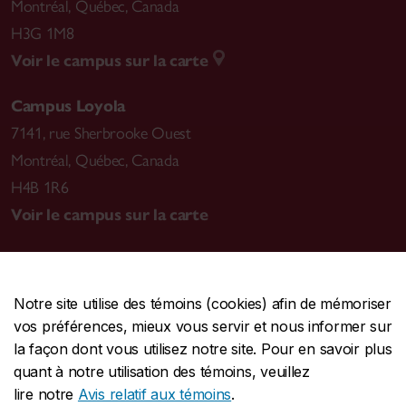
Montréal
,
Québec, Canada
H3G 1M8
Voir le campus sur la carte
Campus Loyola
7141, rue Sherbrooke Ouest
Montréal
,
Québec, Canada
H4B 1R6
Voir le campus sur la carte
Notre site utilise des témoins (cookies) afin de mémoriser
CENTRALE
514-848-2424
vos préférences, mieux vous servir et nous informer sur
URGENCE
514-848-3717
la façon dont vous utilisez notre site. Pour en savoir plus
quant à notre utilisation des témoins, veuillez
|
|
|
Protection et prévention
Accessibilité
Confidentialité
lire notre
Avis relatif aux témoins
.