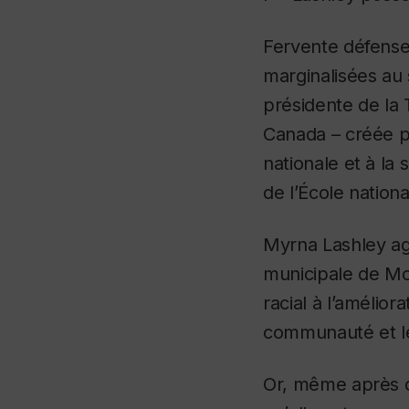
Fervente défense
marginalisées au 
présidente de la 
Canada – créée po
nationale et à la 
de l’École nation
Myrna Lashley agi
municipale de Mon
racial à l’amélio
communauté et l
Or, même après de