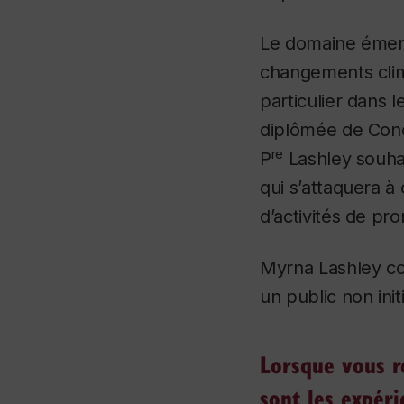
Le domaine émerge
changements clim
particulier dans 
diplômée de Conc
re
P
Lashley souhai
qui s’attaquera à
d’activités de pro
Myrna Lashley col
un public non init
Lorsque vous r
sont les expér