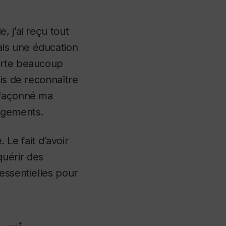
, j’ai reçu tout
is une éducation
porte beaucoup
mis de reconnaître
t façonné ma
angements.
. Le fait d’avoir
uérir des
essentielles pour