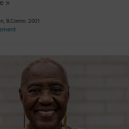
e »
son, B.Comm. 2001
cement