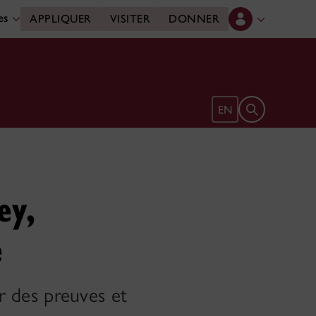
des
APPLIQUER
VISITER
DONNER
Ouvrir le form
EN
ey,
e
ur des preuves et