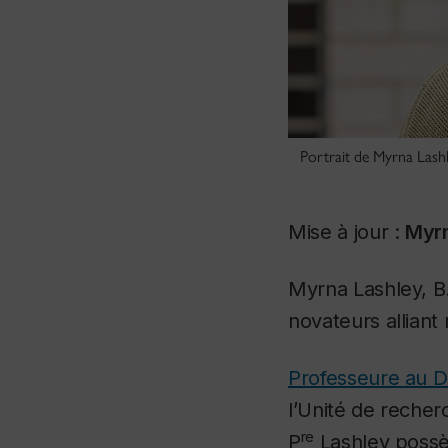
Portrait de Myrna Lashl
Mise à jour :
Myrn
Myrna Lashley, B.
novateurs alliant
Professeure au Dé
l’Unité de recherc
re
P
Lashley possè