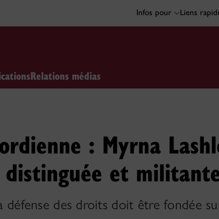
Infos pour
Liens rapi
ications
Relations médias
ordienne : Myrna Lashl
 distinguée et militant
la défense des droits doit être fondée s