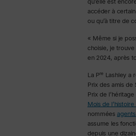
qu’elle est encor
accéder à certain
ou qu’à titre de 
« Même si je pos
choisie, je trouv
en 2024, après to
re
La P
Lashley a r
Prix des amis de 
Prix de l’héritag
Mois de l’histoir
nommées
agents
assume les fonct
depuis une dizain