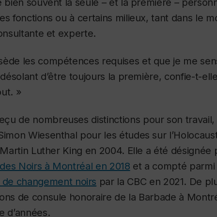
e bien souvent la seule – et la première – person
es fonctions ou à certains milieux, tant dans le m
consultante et experte.
sède les compétences requises et que je me sen
e désolant d’être toujours la première, confie-t-e
ut. »
eçu de nombreuses distinctions pour son travail
Simon Wiesenthal pour les études sur l’Holocaus
e Martin Luther King en 2004. Elle a été désignée
e des Noirs à Montréal en 2018
et a compté parmi 
 de changement noirs
par la CBC en 2021. De pl
ions de consule honoraire de la Barbade à Montr
e d’années.