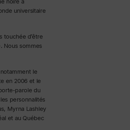
ne noire à
onde universitaire
s touchée d’être
lle. Nous sommes
, notamment le
te en 2006 et le
 porte-parole du
les personnalités
us, Myrna Lashley
éal et au Québec