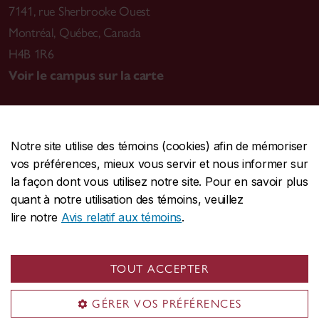
7141, rue Sherbrooke Ouest
Montréal
,
Québec, Canada
H4B 1R6
Voir le campus sur la carte
Notre site utilise des témoins (cookies) afin de mémoriser
CENTRALE
514-848-2424
vos préférences, mieux vous servir et nous informer sur
URGENCE
514-848-3717
la façon dont vous utilisez notre site. Pour en savoir plus
quant à notre utilisation des témoins, veuillez
|
|
|
Protection et prévention
Accessibilité
Confidentialité
lire notre
Avis relatif aux témoins
.
|
|
|
Conditions d'utilisation
Nous joindre
Gérer les témoins
Commentaires sur le site Web
TOUT ACCEPTER
© Université Concordia. Montréal, QC, Canada
GÉRER VOS PRÉFÉRENCES