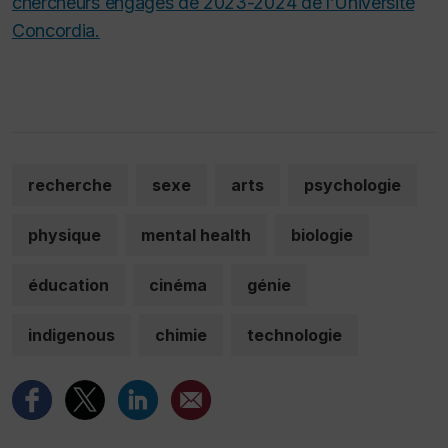
chercheurs engagés de 2023-2024 de l’Université
Concordia.
recherche
sexe
arts
psychologie
physique
mental health
biologie
éducation
cinéma
génie
indigenous
chimie
technologie